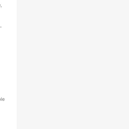
,
-
le