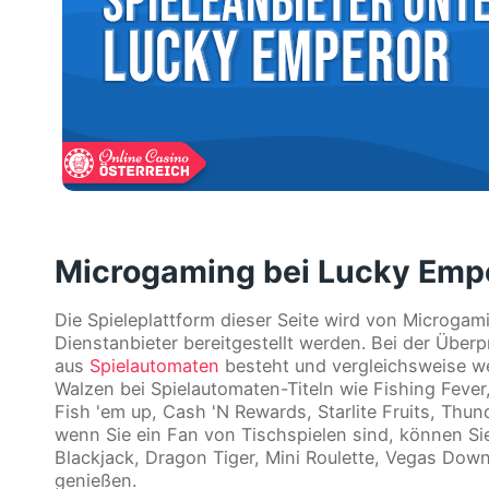
Microgaming bei Lucky Emp
Die Spieleplattform dieser Seite wird von Microgam
Dienstanbieter bereitgestellt werden. Bei der Überp
aus
Spielautomaten
besteht und vergleichsweise wen
Walzen bei Spielautomaten-Titeln wie Fishing Fever,
Fish 'em up, Cash 'N Rewards, Starlite Fruits, Thu
wenn Sie ein Fan von Tischspielen sind, können Sie
Blackjack, Dragon Tiger, Mini Roulette, Vegas Dow
genießen.