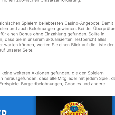
r hohen 200-fachen Umsatzanforderung.
reichischen Spielern beliebtesten Casino-Angebote. Damit
elen und auch Belohnungen gewinnen. Bei der Überprüfu
für einen Bonus ohne Einzahlung gefunden. Sollte in
n, dass Sie in unserem aktualisierten Testbericht alles
r warten können, werfen Sie einen Blick auf die Liste der
uf unserer Seite.
 keine weiteren Aktionen gefunden, die den Spielern
ch herausgefunden, dass alle Mitglieder mit jedem Spiel, d
 Freispiele, Bargeldbelohnungen, Goodies und andere