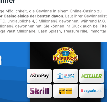
inner
ige Möglichkeit, die Gewinne in einem Online-Casino zu
r Casino einige der besten davon
. Laut ihrer Gewinnerlis
 F.D. unglaubliche 4,3 Millionen€ gewonnen, während M.G.
llionen€ gewonnen hat. Sie können Ihr Glück auch bei Tite
 Vault Millionaire, Cash Splash, Treasure Nile, Immortal