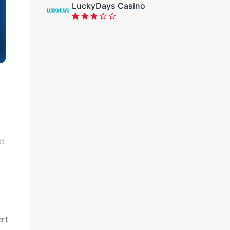
LuckyDays Casino
tt
ert