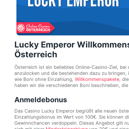
Lucky Emperor Willkommens
Österreich
Österreich ist ein beliebtes Online-Casino-Ziel, be
anzulocken und die bestehenden dazu zu bringen
wie Boni ohne Einzahlung,
Willkommenspakete
, di
haben wir die verschiedenen Boni beschrieben, die 
Anmeldebonus
Das Casino Lucky Emperor begrüßt alle neuen öster
Einzahlungsbonus im Wert von 100€. Sie können die
Gewinnchancen verdoppeln. Dieses Angebot gilt nur