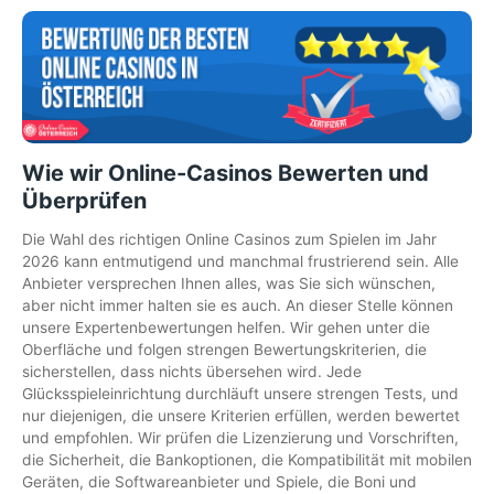
Wie wir Online-Casinos Bewerten und
Überprüfen
Die Wahl des richtigen Online Casinos zum Spielen im Jahr
2026 kann entmutigend und manchmal frustrierend sein. Alle
Anbieter versprechen Ihnen alles, was Sie sich wünschen,
aber nicht immer halten sie es auch. An dieser Stelle können
unsere Expertenbewertungen helfen. Wir gehen unter die
Oberfläche und folgen strengen Bewertungskriterien, die
sicherstellen, dass nichts übersehen wird. Jede
Glücksspieleinrichtung durchläuft unsere strengen Tests, und
nur diejenigen, die unsere Kriterien erfüllen, werden bewertet
und empfohlen. Wir prüfen die Lizenzierung und Vorschriften,
die Sicherheit, die Bankoptionen, die Kompatibilität mit mobilen
Geräten, die Softwareanbieter und Spiele, die Boni und