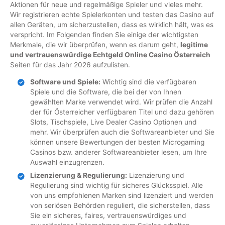
Aktionen für neue und regelmäßige Spieler und vieles mehr.
Wir registrieren echte Spielerkonten und testen das Casino auf
allen Geräten, um sicherzustellen, dass es wirklich hält, was es
verspricht. Im Folgenden finden Sie einige der wichtigsten
Merkmale, die wir überprüfen, wenn es darum geht,
legitime
und vertrauenswürdige Echtgeld Online Casino Österreich
Seiten für das Jahr 2026 aufzulisten.
Software und Spiele:
Wichtig sind die verfügbaren
Spiele und die Software, die bei der von Ihnen
gewählten Marke verwendet wird. Wir prüfen die Anzahl
der für Österreicher verfügbaren Titel und dazu gehören
Slots, Tischspiele, Live Dealer Casino Optionen und
mehr. Wir überprüfen auch die Softwareanbieter und Sie
können unsere Bewertungen der besten Microgaming
Casinos bzw. anderer Softwareanbieter lesen, um Ihre
Auswahl einzugrenzen.
Lizenzierung & Regulierung:
Lizenzierung und
Regulierung sind wichtig für sicheres Glücksspiel. Alle
von uns empfohlenen Marken sind lizenziert und werden
von seriösen Behörden reguliert, die sicherstellen, dass
Sie ein sicheres, faires, vertrauenswürdiges und