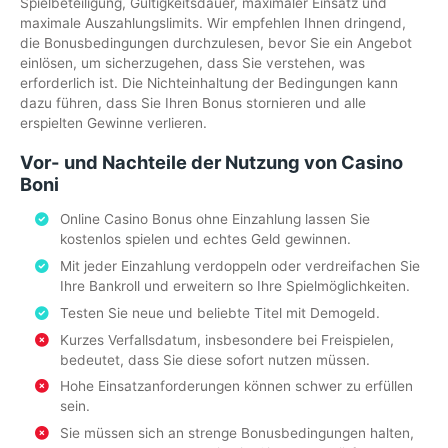
Spielbeteiligung, Gültigkeitsdauer, maximaler Einsatz und
maximale Auszahlungslimits. Wir empfehlen Ihnen dringend,
die Bonusbedingungen durchzulesen, bevor Sie ein Angebot
einlösen, um sicherzugehen, dass Sie verstehen, was
erforderlich ist. Die Nichteinhaltung der Bedingungen kann
dazu führen, dass Sie Ihren Bonus stornieren und alle
erspielten Gewinne verlieren.
Vor- und Nachteile der Nutzung von Casino
Boni
Online Casino Bonus ohne Einzahlung lassen Sie
kostenlos spielen und echtes Geld gewinnen.
Mit jeder Einzahlung verdoppeln oder verdreifachen Sie
Ihre Bankroll und erweitern so Ihre Spielmöglichkeiten.
Testen Sie neue und beliebte Titel mit Demogeld.
Kurzes Verfallsdatum, insbesondere bei Freispielen,
bedeutet, dass Sie diese sofort nutzen müssen.
Hohe Einsatzanforderungen können schwer zu erfüllen
sein.
Sie müssen sich an strenge Bonusbedingungen halten,