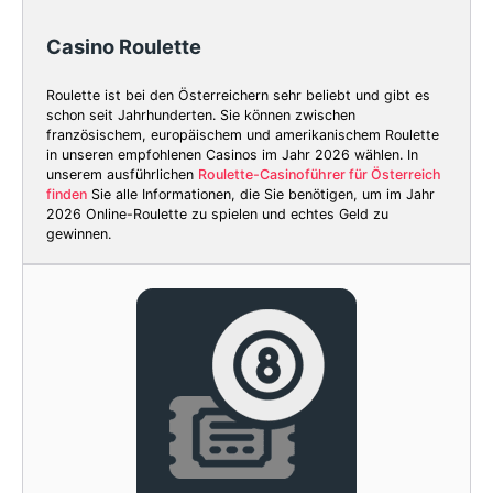
Casino Roulette
Roulette ist bei den Österreichern sehr beliebt und gibt es
schon seit Jahrhunderten. Sie können zwischen
französischem, europäischem und amerikanischem Roulette
in unseren empfohlenen Casinos im Jahr 2026 wählen. In
unserem ausführlichen
Roulette-Casinoführer für Österreich
finden
Sie alle Informationen, die Sie benötigen, um im Jahr
2026 Online-Roulette zu spielen und echtes Geld zu
gewinnen.