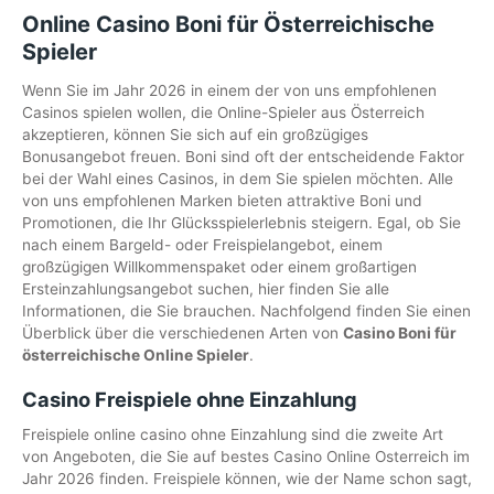
Online Casino Boni für Österreichische
Spieler
Wenn Sie im Jahr 2026 in einem der von uns empfohlenen
Casinos spielen wollen, die Online-Spieler aus Österreich
akzeptieren, können Sie sich auf ein großzügiges
Bonusangebot freuen. Boni sind oft der entscheidende Faktor
bei der Wahl eines Casinos, in dem Sie spielen möchten. Alle
von uns empfohlenen Marken bieten attraktive Boni und
Promotionen, die Ihr Glücksspielerlebnis steigern. Egal, ob Sie
nach einem Bargeld- oder Freispielangebot, einem
großzügigen Willkommenspaket oder einem großartigen
Ersteinzahlungsangebot suchen, hier finden Sie alle
Informationen, die Sie brauchen. Nachfolgend finden Sie einen
Überblick über die verschiedenen Arten von
Casino Boni für
österreichische Online Spieler
.
Casino Freispiele ohne Einzahlung
Freispiele online casino ohne Einzahlung sind die zweite Art
von Angeboten, die Sie auf bestes Casino Online Osterreich im
Jahr 2026 finden. Freispiele können, wie der Name schon sagt,