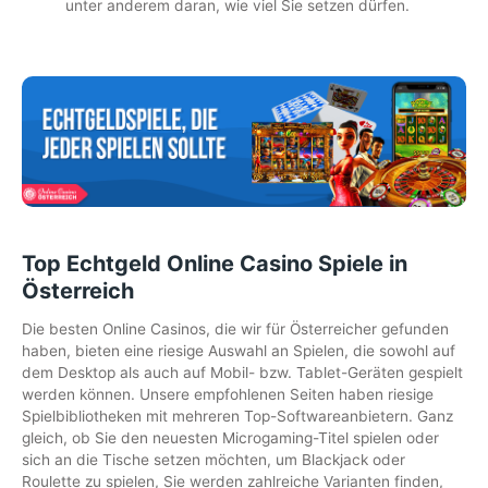
unter anderem daran, wie viel Sie setzen dürfen.
Top Echtgeld Online Casino Spiele in
Österreich
Die besten Online Casinos, die wir für Österreicher gefunden
haben, bieten eine riesige Auswahl an Spielen, die sowohl auf
dem Desktop als auch auf Mobil- bzw. Tablet-Geräten gespielt
werden können. Unsere empfohlenen Seiten haben riesige
Spielbibliotheken mit mehreren Top-Softwareanbietern. Ganz
gleich, ob Sie den neuesten Microgaming-Titel spielen oder
sich an die Tische setzen möchten, um Blackjack oder
Roulette zu spielen, Sie werden zahlreiche Varianten finden,