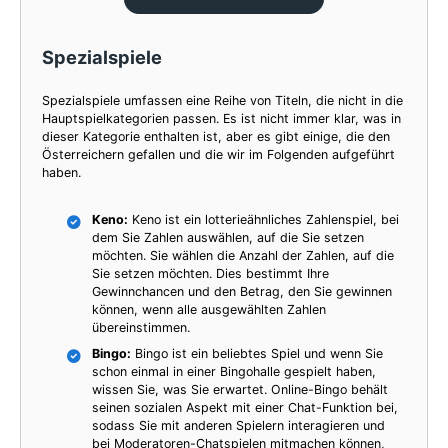
Spezialspiele
Spezialspiele umfassen eine Reihe von Titeln, die nicht in die
Hauptspielkategorien passen. Es ist nicht immer klar, was in
dieser Kategorie enthalten ist, aber es gibt einige, die den
Österreichern gefallen und die wir im Folgenden aufgeführt
haben.
Keno:
Keno ist ein lotterieähnliches Zahlenspiel, bei
dem Sie Zahlen auswählen, auf die Sie setzen
möchten. Sie wählen die Anzahl der Zahlen, auf die
Sie setzen möchten. Dies bestimmt Ihre
Gewinnchancen und den Betrag, den Sie gewinnen
können, wenn alle ausgewählten Zahlen
übereinstimmen.
Bingo:
Bingo ist ein beliebtes Spiel und wenn Sie
schon einmal in einer Bingohalle gespielt haben,
wissen Sie, was Sie erwartet. Online-Bingo behält
seinen sozialen Aspekt mit einer Chat-Funktion bei,
sodass Sie mit anderen Spielern interagieren und
bei Moderatoren-Chatspielen mitmachen können,