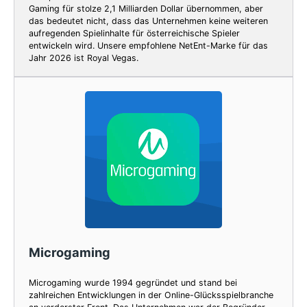
Gaming für stolze 2,1 Milliarden Dollar übernommen, aber
das bedeutet nicht, dass das Unternehmen keine weiteren
aufregenden Spielinhalte für österreichische Spieler
entwickeln wird. Unsere empfohlene NetEnt-Marke für das
Jahr 2026 ist Royal Vegas.
Microgaming
Microgaming wurde 1994 gegründet und stand bei
zahlreichen Entwicklungen in der Online-Glücksspielbranche