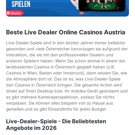
Beste Live Dealer Online Casinos Austria
Live-Dealer-Spiele sind in den letzten Jahren immer beliebter
geworden und viele Österreicher bevorzugen sie aufgrund der
Interaktion, die sie mit den professionellen Dealern und
anderen Spielern haben. Wenn Sie schon einmal in einem der
landbasierten Casinos in Österreich gespielt haben (z.B.
Casinos in Wien, Baden oder Innsbruck), dann wissen Sie, wie
die Atmosphäre dort ist. Das ist es, was Live-Dealer-Spiele
den Casinos in Österreich bringen. Die gesamte Action wird
direkt auf Ihren Desktop bzw. Ihr mobiles Gerät gestreamt und
es gibt mehrere Kameraperspektiven, sodass Sie nichts
verpassen. Sie können alles bequem von zu Hause aus
genießen und es gibt Einsatzlimits für jedes Budget.
Live-Dealer-Spiele - Die Beliebtesten
Angebote im 2026