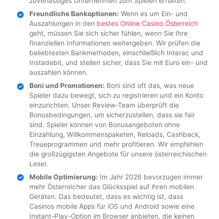
zuverlässiges Unternehmen zum Spielen erhalten.
Freundliche Bankoptionen:
Wenn es um Ein- und
Auszahlungen in den
bestes Online Casino Österreich
geht, müssen Sie sich sicher fühlen, wenn Sie Ihre
finanziellen Informationen weitergeben. Wir prüfen die
beliebtesten Bankmethoden, einschließlich Interac und
Instadebit, und stellen sicher, dass Sie mit Euro ein- und
auszahlen können.
Boni und Promotionen:
Boni sind oft das, was neue
Spieler dazu bewegt, sich zu registrieren und ein Konto
einzurichten. Unser Review-Team überprüft die
Bonusbedingungen, um sicherzustellen, dass sie fair
sind. Spieler können von Bonusangeboten ohne
Einzahlung, Willkommenspaketen, Reloads, Cashback,
Treueprogrammen und mehr profitieren. Wir empfehlen
die großzügigsten Angebote für unsere österreichischen
Leser.
Mobile Optimierung:
Im Jahr 2026 bevorzugen immer
mehr Österreicher das Glücksspiel auf ihren mobilen
Geräten. Das bedeutet, dass es wichtig ist, dass
Casinos mobile Apps für iOS und Android sowie eine
Instant-Play-Option im Browser anbieten, die keinen