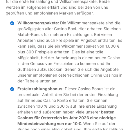
für die erste Einzahlung und Willkommenspakete. Beide
werden im Folgenden erklärt und sind bei den von uns
geprüften und empfohlenen Marken verfügbar.
Willkommenspakete:
Die Willkommenspakete sind die
großzügigsten aller Casino Boni. Hier erhalten Sie einen
Match-Bonus für mehrere Einzahlungen. Bei vielen
Anbietern sind auch Freispiele im Angebot enthalten. Es
kann sein, dass Sie ein Willkommenspaket von 1.000 €
plus 300 Freispiele erhalten. Dies ist eine tolle
Möglichkeit, bei der Anmeldung in einem neuen Casino
in den Genuss von Freispielen zu kommen und Ihr
Guthaben aufzustocken. Sehen Sie sich die Angebote
unserer empfohlenen österreichischen Online Casinos in
der Tabelle unten an.
Ersteinzahlungsbonus:
Dieser Casino Bonus ist ein
prozentualer Anteil, den Sie bei der ersten Einzahlung
auf Ihr neues Casino Konto erhalten. Sie können
zwischen 100 % und 300 % auf Ihre erste Einzahlung
erhalten und außerdem haben viele unserer
besten
Casinos für Österreich im Jahr 2026 eine niedrige
Mindesteinzahlung von nur 10 €
. Wenn Sie auf der
Suche nach einer Möglichkeit sind, Ihre erste Einzahlung