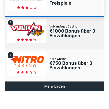
Freispiele
2
VulkanVegas Casino
€1000 Bonus über 3
Einzahlungen
3
Nitro Casino
€750 Bonus über 3
Einzahlungen
Mehr Laden