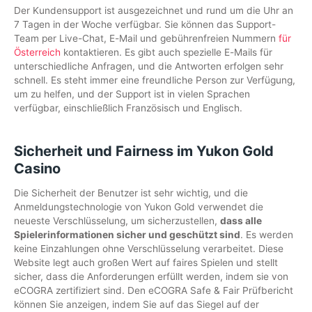
Der Kundensupport ist ausgezeichnet und rund um die Uhr an
7 Tagen in der Woche verfügbar. Sie können das Support-
Team per Live-Chat, E-Mail und gebührenfreien Nummern
für
Österreich
kontaktieren. Es gibt auch spezielle E-Mails für
unterschiedliche Anfragen, und die Antworten erfolgen sehr
schnell. Es steht immer eine freundliche Person zur Verfügung,
um zu helfen, und der Support ist in vielen Sprachen
verfügbar, einschließlich Französisch und Englisch.
Sicherheit und Fairness im Yukon Gold
Casino
Die Sicherheit der Benutzer ist sehr wichtig, und die
Anmeldungstechnologie von Yukon Gold verwendet die
neueste Verschlüsselung, um sicherzustellen,
dass alle
Spielerinformationen sicher und geschützt sind
. Es werden
keine Einzahlungen ohne Verschlüsselung verarbeitet. Diese
Website legt auch großen Wert auf faires Spielen und stellt
sicher, dass die Anforderungen erfüllt werden, indem sie von
eCOGRA zertifiziert sind. Den eCOGRA Safe & Fair Prüfbericht
können Sie anzeigen, indem Sie auf das Siegel auf der