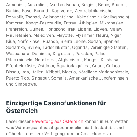
Armenien, Australien, Aserbaidschan, Belgien, Benin, Bhutan,
Burkina Faso, Burundi, Kap Verde, Zentralafrikanische
Republik, Tschad, Weihnachtsinsel, Kokosinseln (Keelinginseln),
Komoren, Kongo-Brazzaville, Eritrea, Äthiopien, Mikronesien,
Frankreich, Guinea, Hongkong, Irak, Liberia, Libyen, Malawi,
Mauretanien, Malediven, Mayotte, Myanmar, Nauru, Niger,
Niue, Norfolkinsel, Ruanda, Sierra Leone, Sudan, Spanien,
Südafrika, Syrien, Tadschikistan, Uganda, Vereinigte Staaten,
Westsahara, Dominica, Kirgisistan, Pakistan, Palau,
Pitcairninseln, Nordkorea, Afghanistan, Kongo - Kinshasa,
Elfenbeinküste, Osttimor, Äquatorialguinea, Guam, Guinea-
Bissau, Iran, Italien, Kiribati, Nigeria, Nördliche Marianeninseln,
Puerto Rico, Singapur, Somalia, Amerikanische Jungferninseln
und Simbabwe.
Einzigartige Casinofunktionen für
Österreich
Leser dieser
Bewertung aus Österreich
können in Euro wetten,
was Währungsumtauschgebühren eliminiert. Instadebit und
eCheck stehen zur Verfügung, um Ihr Casinokonto zu