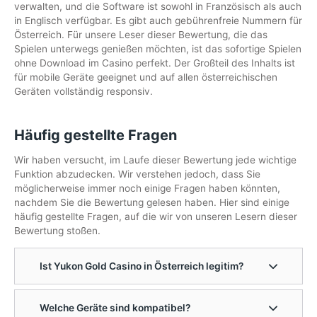
verwalten, und die Software ist sowohl in Französisch als auch
in Englisch verfügbar. Es gibt auch gebührenfreie Nummern für
Österreich. Für unsere Leser dieser Bewertung, die das
Spielen unterwegs genießen möchten, ist das sofortige Spielen
ohne Download im Casino perfekt. Der Großteil des Inhalts ist
für mobile Geräte geeignet und auf allen österreichischen
Geräten vollständig responsiv.
Häufig gestellte Fragen
Wir haben versucht, im Laufe dieser Bewertung jede wichtige
Funktion abzudecken. Wir verstehen jedoch, dass Sie
möglicherweise immer noch einige Fragen haben könnten,
nachdem Sie die Bewertung gelesen haben. Hier sind einige
häufig gestellte Fragen, auf die wir von unseren Lesern dieser
Bewertung stoßen.
Ist Yukon Gold Casino in Österreich legitim?
Welche Geräte sind kompatibel?