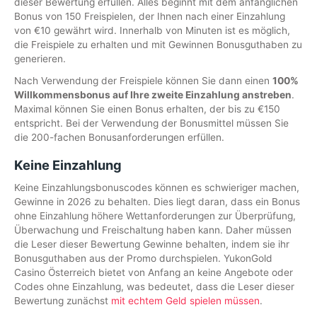
dieser Bewertung erfüllen. Alles beginnt mit dem anfänglichen
Bonus von 150 Freispielen, der Ihnen nach einer Einzahlung
von €10 gewährt wird. Innerhalb von Minuten ist es möglich,
die Freispiele zu erhalten und mit Gewinnen Bonusguthaben zu
generieren.
Nach Verwendung der Freispiele können Sie dann einen
100%
Willkommensbonus auf Ihre zweite Einzahlung anstreben
.
Maximal können Sie einen Bonus erhalten, der bis zu €150
entspricht. Bei der Verwendung der Bonusmittel müssen Sie
die 200-fachen Bonusanforderungen erfüllen.
Keine Einzahlung
Keine Einzahlungsbonuscodes können es schwieriger machen,
Gewinne in 2026 zu behalten. Dies liegt daran, dass ein Bonus
ohne Einzahlung höhere Wettanforderungen zur Überprüfung,
Überwachung und Freischaltung haben kann. Daher müssen
die Leser dieser Bewertung Gewinne behalten, indem sie ihr
Bonusguthaben aus der Promo durchspielen. YukonGold
Casino Österreich bietet von Anfang an keine Angebote oder
Codes ohne Einzahlung, was bedeutet, dass die Leser dieser
Bewertung zunächst
mit echtem Geld spielen müssen
.