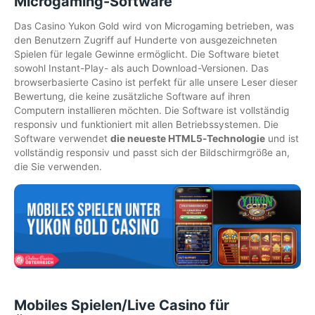
Microgaming-Software
Das Casino Yukon Gold wird von Microgaming betrieben, was
den Benutzern Zugriff auf Hunderte von ausgezeichneten
Spielen für legale Gewinne ermöglicht. Die Software bietet
sowohl Instant-Play- als auch Download-Versionen. Das
browserbasierte Casino ist perfekt für alle unsere Leser dieser
Bewertung, die keine zusätzliche Software auf ihren
Computern installieren möchten. Die Software ist vollständig
responsiv und funktioniert mit allen Betriebssystemen. Die
Software verwendet
die neueste HTML5-Technologie
und ist
vollständig responsiv und passt sich der Bildschirmgröße an,
die Sie verwenden.
Mobiles Spielen/Live Casino für