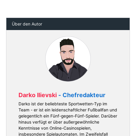
Über den Autor
Darko Ilievski
- Chefredakteur
Darko ist der beliebteste Sportwetten-Typ im
Team - er ist ein leidenschaftlicher Fußballfan und
gelegentlich ein Fünf-gegen-Fünf-Spieler. Darüber
hinaus verfügt er über außergewöhnliche
Kenntnisse von Online-Casinospielen,
insbesondere Spielautomaten. Im Zweifelsfall