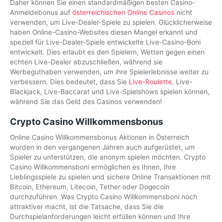
Daher können Sie einen standardmäßigen besten Casino-
Anmeldebonus auf
österreichischen Online Casinos
nicht
verwenden, um Live-Dealer-Spiele zu spielen. Glücklicherweise
haben Online-Casino-Websites diesen Mangel erkannt und
speziell für Live-Dealer-Spiele entwickelte Live-Casino-Boni
entwickelt. Dies erlaubt es den Spielern, Wetten gegen einen
echten Live-Dealer abzuschließen, während sie
Werbeguthaben verwenden, um ihre Spielerlebnisse weiter zu
verbessern. Dies bedeutet, dass Sie
Live-Roulette
, Live-
Blackjack, Live-Baccarat und Live-Spielshows spielen können,
während Sie das Geld des Casinos verwenden!
Crypto Casino Willkommensbonus
Online Casino Willkommensbonus Aktionen in Österreich
wurden in den vergangenen Jahren auch aufgerüstet, um
Spieler zu unterstützen, die anonym spielen möchten. Crypto
Casino Willkommensboni ermöglichen es Ihnen, Ihre
Lieblingsspiele zu spielen und sichere Online Transaktionen mit
Bitcoin, Ethereum, Litecoin, Tether oder Dogecoin
durchzuführen. Was Crypto Casino Willkommensboni noch
attraktiver macht, ist die Tatsache, dass Sie die
Durchspielanforderungen leicht erfüllen können und Ihre