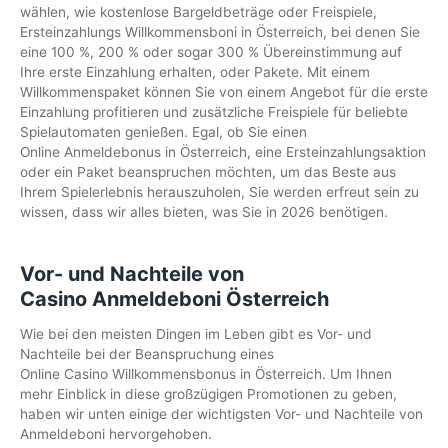
wählen, wie kostenlose Bargeldbeträge oder Freispiele,
Ersteinzahlungs Willkommensboni in Österreich, bei denen Sie
eine 100 %, 200 % oder sogar 300 % Übereinstimmung auf
Ihre erste Einzahlung erhalten, oder Pakete. Mit einem
Willkommenspaket können Sie von einem Angebot für die erste
Einzahlung profitieren und zusätzliche Freispiele für beliebte
Spielautomaten genießen. Egal, ob Sie einen
Online Anmeldebonus in Österreich, eine Ersteinzahlungsaktion
oder ein Paket beanspruchen möchten, um das Beste aus
Ihrem Spielerlebnis herauszuholen, Sie werden erfreut sein zu
wissen, dass wir alles bieten, was Sie in 2026 benötigen.
Vor- und Nachteile von
Casino Anmeldeboni Österreich
Wie bei den meisten Dingen im Leben gibt es Vor- und
Nachteile bei der Beanspruchung eines
Online Casino Willkommensbonus in Österreich. Um Ihnen
mehr Einblick in diese großzügigen Promotionen zu geben,
haben wir unten einige der wichtigsten Vor- und Nachteile von
Anmeldeboni hervorgehoben.