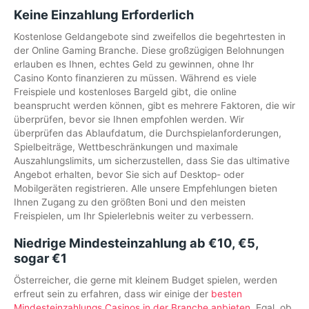
Keine Einzahlung Erforderlich
Kostenlose Geldangebote sind zweifellos die begehrtesten in
der Online Gaming Branche. Diese großzügigen Belohnungen
erlauben es Ihnen, echtes Geld zu gewinnen, ohne Ihr
Casino Konto finanzieren zu müssen. Während es viele
Freispiele und kostenloses Bargeld gibt, die online
beansprucht werden können, gibt es mehrere Faktoren, die wir
überprüfen, bevor sie Ihnen empfohlen werden. Wir
überprüfen das Ablaufdatum, die Durchspielanforderungen,
Spielbeiträge, Wettbeschränkungen und maximale
Auszahlungslimits, um sicherzustellen, dass Sie das ultimative
Angebot erhalten, bevor Sie sich auf Desktop- oder
Mobilgeräten registrieren. Alle unsere Empfehlungen bieten
Ihnen Zugang zu den größten Boni und den meisten
Freispielen, um Ihr Spielerlebnis weiter zu verbessern.
Niedrige Mindesteinzahlung ab €10, €5,
sogar €1
Österreicher, die gerne mit kleinem Budget spielen, werden
erfreut sein zu erfahren, dass wir einige der
besten
Mindesteinzahlungs Casinos in der Branche anbieten
. Egal, ob