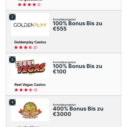
2
Anmeldeangebot
100% Bonus Bis zu
€555
Goldenplay Casino
3
Anmeldeangebot
100% Bonus Bis zu
€100
Reel Vegas Casino
4
Anmeldeangebot
400% Bonus Bis zu
€3000