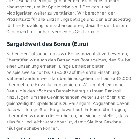
alle Geschäftsbedingungen über den Branchenstandard
hinausgehen, um Ihr Spielerlebnis auf Desktop- und
Mobilgeräten weiter zu verstärken. Wir berechnen den
Prozentsatz für alle Einzahlungsbeträge und den Bonusbetrag
für Ihre Einzahlung, um sicherzustellen, dass Sie den besten
Gegenwert für Ihr hart verdientes Geld erhalten.
Bargeldwert des Bonus (Euro)
Neben der Tatsache, dass wir Bonusprozentsätze bewerten,
überprüfen wir auch den Betrag des Bonusgeldes, den Sie bei
einer Einzahlung erhalten. Einige Betreiber bieten
beispielsweise nur bis zu €500 auf Ihre erste Einzahlung,
während andere weit darüber hinausgehen und bis zu €2.000
über mehrere Einzahlungen anbieten. Wir empfehlen immer
Deals, die den höchsten Bargeldbetrag zu Ihrem Bankroll
hinzufügen, um Ihre Gewinnchancen weiter zu erhöhen und
gleichzeitig Ihr Spielerlebnis zu verlängern. Abgesehen davon,
dass wir den größten Bargeldwert auf Ihr Konto übertragen,
überprüfen wir auch die Feinheiten, um sicherzustellen, dass
alles fair und leicht erreichbar ist, damit Sie Ihre Gewinne
häufiger abheben können.