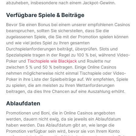
abzuheben, insbesondere nach einem Jackpot-Gewinn.
Verfügbare Spiele & Beiträge
Bevor Sie einen Bonus bei einem unserer empfohlenen Casinos
beanspruchen, sollten Sie sicherstellen, dass Sie die
zugelassenen Spiele, die Sie mit der Promotion spielen können
und wie viel jedes Spiel zu Ihren gesamten
Durchspielanforderungen beiträgt, überprüfen. Slots und
Spezialspiele tragen in der Regel zu 100 % bei, während Video-
Poker und
Tischspiele wie Blackjack
und Roulette nur
zwischen 5 % und 50 % beitragen. Einige Online Casinos
nehmen möglicherweise nicht einmal Tischspiele oder Video-
Poker in ihre Liste der Spielbeiträge auf. Wir empfehlen, Spiele
zu spielen, die am meisten zu Ihren Wettanforderungen
beitragen, da dies Ihre Chancen auf eine Auszahlung erhöht.
Ablaufdaten
Promotionen und Boni, die in Online Casinos angeboten
werden, dauern nicht ewig, da sie jeweils ein Ablaufdatum
haben werden. Das Ablaufdatum gibt an, wie lange die
Promotion verfügbar sein wird, bevor sie von Ihrem Konto