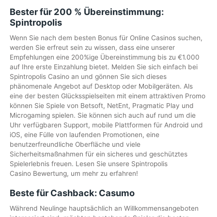
Bester für 200 % Übereinstimmung:
Spintropolis
Wenn Sie nach dem besten Bonus für Online Casinos suchen,
werden Sie erfreut sein zu wissen, dass eine unserer
Empfehlungen eine 200%ige Übereinstimmung bis zu €1.000
auf Ihre erste Einzahlung bietet. Melden Sie sich einfach bei
Spintropolis Casino an und gönnen Sie sich dieses
phänomenale Angebot auf Desktop oder Mobilgeräten. Als
eine der besten Glücksspielseiten mit einem attraktiven Promo
können Sie Spiele von Betsoft, NetEnt, Pragmatic Play und
Microgaming spielen. Sie können sich auch auf rund um die
Uhr verfügbaren Support, mobile Plattformen für Android und
iOS, eine Fülle von laufenden Promotionen, eine
benutzerfreundliche Oberfläche und viele
Sicherheitsmaßnahmen für ein sicheres und geschütztes
Spielerlebnis freuen. Lesen Sie unsere Spintropolis
Casino Bewertung, um mehr zu erfahren!
Beste für Cashback: Casumo
Während Neulinge hauptsächlich an Willkommensangeboten