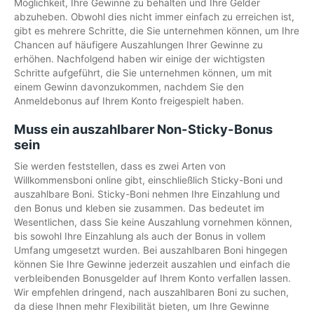
Möglichkeit, Ihre Gewinne zu behalten und Ihre Gelder
abzuheben. Obwohl dies nicht immer einfach zu erreichen ist,
gibt es mehrere Schritte, die Sie unternehmen können, um Ihre
Chancen auf häufigere Auszahlungen Ihrer Gewinne zu
erhöhen. Nachfolgend haben wir einige der wichtigsten
Schritte aufgeführt, die Sie unternehmen können, um mit
einem Gewinn davonzukommen, nachdem Sie den
Anmeldebonus auf Ihrem Konto freigespielt haben.
Muss ein auszahlbarer Non-Sticky-Bonus
sein
Sie werden feststellen, dass es zwei Arten von
Willkommensboni online gibt, einschließlich Sticky-Boni und
auszahlbare Boni. Sticky-Boni nehmen Ihre Einzahlung und
den Bonus und kleben sie zusammen. Das bedeutet im
Wesentlichen, dass Sie keine Auszahlung vornehmen können,
bis sowohl Ihre Einzahlung als auch der Bonus in vollem
Umfang umgesetzt wurden. Bei auszahlbaren Boni hingegen
können Sie Ihre Gewinne jederzeit auszahlen und einfach die
verbleibenden Bonusgelder auf Ihrem Konto verfallen lassen.
Wir empfehlen dringend, nach auszahlbaren Boni zu suchen,
da diese Ihnen mehr Flexibilität bieten, um Ihre Gewinne