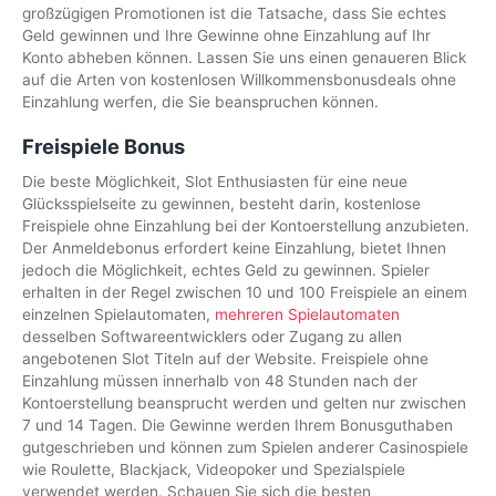
großzügigen Promotionen ist die Tatsache, dass Sie echtes
Geld gewinnen und Ihre Gewinne ohne Einzahlung auf Ihr
Konto abheben können. Lassen Sie uns einen genaueren Blick
auf die Arten von kostenlosen Willkommensbonusdeals ohne
Einzahlung werfen, die Sie beanspruchen können.
Freispiele Bonus
Die beste Möglichkeit, Slot Enthusiasten für eine neue
Glücksspielseite zu gewinnen, besteht darin, kostenlose
Freispiele ohne Einzahlung bei der Kontoerstellung anzubieten.
Der Anmeldebonus erfordert keine Einzahlung, bietet Ihnen
jedoch die Möglichkeit, echtes Geld zu gewinnen. Spieler
erhalten in der Regel zwischen 10 und 100 Freispiele an einem
einzelnen Spielautomaten,
mehreren Spielautomaten
desselben Softwareentwicklers oder Zugang zu allen
angebotenen Slot Titeln auf der Website. Freispiele ohne
Einzahlung müssen innerhalb von 48 Stunden nach der
Kontoerstellung beansprucht werden und gelten nur zwischen
7 und 14 Tagen. Die Gewinne werden Ihrem Bonusguthaben
gutgeschrieben und können zum Spielen anderer Casinospiele
wie Roulette, Blackjack, Videopoker und Spezialspiele
verwendet werden. Schauen Sie sich die besten