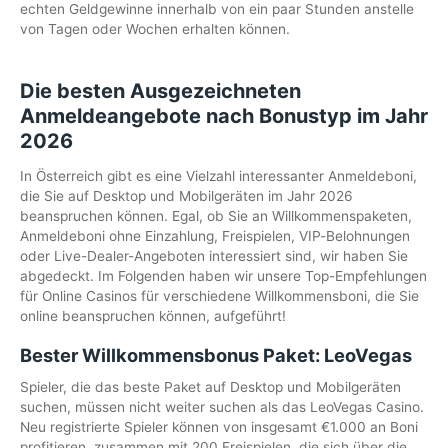
echten Geldgewinne innerhalb von ein paar Stunden anstelle
von Tagen oder Wochen erhalten können.
Die besten Ausgezeichneten
Anmeldeangebote nach Bonustyp im Jahr
2026
In Österreich gibt es eine Vielzahl interessanter Anmeldeboni,
die Sie auf Desktop und Mobilgeräten im Jahr 2026
beanspruchen können. Egal, ob Sie an Willkommenspaketen,
Anmeldeboni ohne Einzahlung, Freispielen, VIP-Belohnungen
oder Live-Dealer-Angeboten interessiert sind, wir haben Sie
abgedeckt. Im Folgenden haben wir unsere Top-Empfehlungen
für Online Casinos für verschiedene Willkommensboni, die Sie
online beanspruchen können, aufgeführt!
Bester Willkommensbonus Paket: LeoVegas
Spieler, die das beste Paket auf Desktop und Mobilgeräten
suchen, müssen nicht weiter suchen als das LeoVegas Casino.
Neu registrierte Spieler können von insgesamt €1.000 an Boni
profitieren, zusammen mit 200 Freispielen, die sich über die