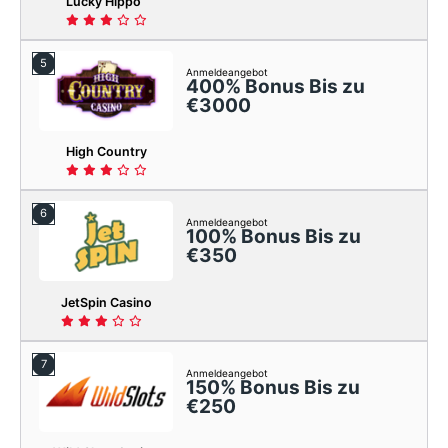
Lucky Hippo
5
Anmeldeangebot
400% Bonus Bis zu
€3000
High Country
6
Anmeldeangebot
100% Bonus Bis zu
€350
JetSpin Casino
7
Anmeldeangebot
150% Bonus Bis zu
€250