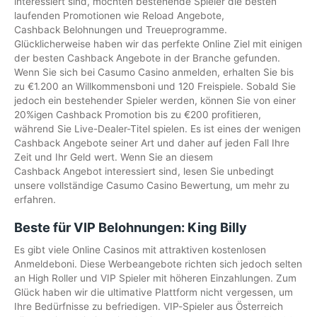
interessiert sind, möchten bestehende Spieler die besten
laufenden Promotionen wie Reload Angebote,
Cashback Belohnungen und Treueprogramme.
Glücklicherweise haben wir das perfekte Online Ziel mit einigen
der besten Cashback Angebote in der Branche gefunden.
Wenn Sie sich bei Casumo Casino anmelden, erhalten Sie bis
zu €1.200 an Willkommensboni und 120 Freispiele. Sobald Sie
jedoch ein bestehender Spieler werden, können Sie von einer
20%igen Cashback Promotion bis zu €200 profitieren,
während Sie Live-Dealer-Titel spielen. Es ist eines der wenigen
Cashback Angebote seiner Art und daher auf jeden Fall Ihre
Zeit und Ihr Geld wert. Wenn Sie an diesem
Cashback Angebot interessiert sind, lesen Sie unbedingt
unsere vollständige Casumo Casino Bewertung, um mehr zu
erfahren.
Beste für VIP Belohnungen: King Billy
Es gibt viele Online Casinos mit attraktiven kostenlosen
Anmeldeboni. Diese Werbeangebote richten sich jedoch selten
an High Roller und VIP Spieler mit höheren Einzahlungen. Zum
Glück haben wir die ultimative Plattform nicht vergessen, um
Ihre Bedürfnisse zu befriedigen. VIP-Spieler aus Österreich