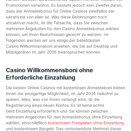
Promotionen verwöhnt. Es besteht jedoch kein Zweifel daran,
dass der Anmeldebonus für Online Casinos zweifellos der
lukrativste von allen ist. Was diese Belohnungen noch
attraktiver macht, ist die Tatsache, dass Sie zwischen
mehreren Angeboten für den Casino Anmeldebonus wählen
können, um Ihren Bedürfnissen gerecht zu werden. Im
Folgenden werden wir uns einige der beliebtesten
Casino Willkommensboni ansehen, die Sie auf Desktop und
Mobilgeräten im Jahr 2026 beanspruchen können.
Casino Willkommensboni ohne
Erforderliche Einzahlung
Die besten Online Casinos mit kostenlosen Anmeldeboni bieten
Ihnen die einzigartige Möglichkeit, im Jahr 2026 risikofrei zu
spielen. Alles, was von Ihnen verlangt wird, ist die
Registrierung eines neuen Kontos. Es ist keine echte
Geld Einzahlung erforderlich und Sie können zwischen
mehreren Angeboten für den Anmeldebonus ohne Einzahlung
wählen, einschließlich
kostenlosen Freispielen ohne Einzahlung
und kostenlosem Bargeld. Das verlockendste Merkmal dieser