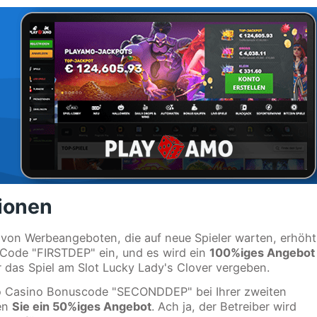
ionen
 von Werbeangeboten, die auf neue Spieler warten, erhöht
 Code "FIRSTDEP" ein, und es wird ein
100%iges Angebot
 das Spiel am Slot Lucky Lady's Clover vergeben.
o Casino Bonuscode "SECONDDEP" bei Ihrer zweiten
ten
Sie ein 50%iges Angebot
. Ach ja, der Betreiber wird