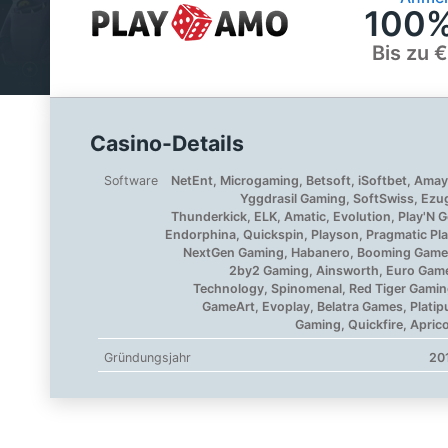
100%
Bis zu 
Casino-Details
Software
NetEnt, Microgaming, Betsoft, iSoftbet, Amay
Yggdrasil Gaming, SoftSwiss, Ezug
Thunderkick, ELK, Amatic, Evolution, Play'N G
Endorphina, Quickspin, Playson, Pragmatic Pla
NextGen Gaming, Habanero, Booming Game
2by2 Gaming, Ainsworth, Euro Gam
Technology, Spinomenal, Red Tiger Gamin
GameArt, Evoplay, Belatra Games, Platip
Gaming, Quickfire, Aprico
Gründungsjahr
20