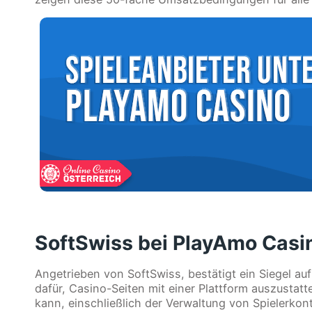
SoftSwiss bei PlayAmo Casi
Angetrieben von SoftSwiss, bestätigt ein Siegel au
dafür, Casino-Seiten mit einer Plattform auszustatt
kann, einschließlich der Verwaltung von Spielerkon