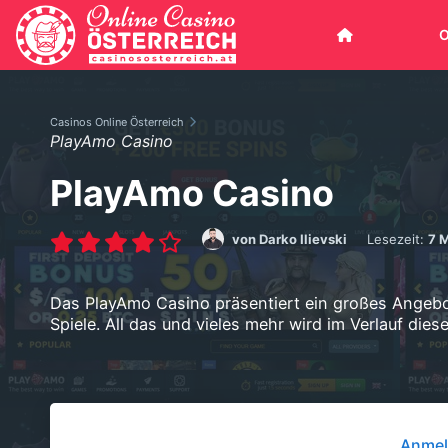
O
Casinos Online Österreich
PlayAmo Casino
PlayAmo Casino
von Darko Ilievski
Lesezeit:
7 
Das PlayAmo Casino präsentiert ein großes Angebo
Spiele. All das und vieles mehr wird im Verlauf di
vermitteln.
Anmel