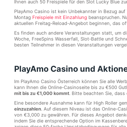
Ihnen auch 50 Freispiele für den Slot Lucky Blue zu
PlayAmo Casino ist kein Unbekannter in Bezug auf
Montag
Freispiele mit Einzahlung
beanspruchen. Nu
aktuellen Freitag-Reload-Angebot beginnen, das of
Es finden auch andere Veranstaltungen statt, um die
Woche, FreeSpins Wasserfall, Slot-Battle und Schne
besten Teilnehmer in diesen Veranstaltungen verge
PlayAmo Casino und Aktione
Im PlayAmo Casino Österreich können Sie alle Werbe
kann Ihnen die Online-Casinoseite bis zu €500 Gu
mit bis zu €1,000 kommt
. Bitte beachten Sie, das
Eine besondere Ausnahme kann für High Roller gema
einzuzahlen
. Auf diesem Niveau ist das Online-Ca
von €3,000 zu gewähren. Für dieses Angebot den
indem Sie die entsprechende Option im Kassenbere
zeigen diese 50-fache Umsatzbedingungen für alle