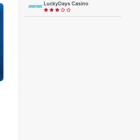
LuckyDays Casino