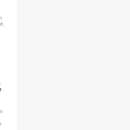
m
t.
g
t
it
o