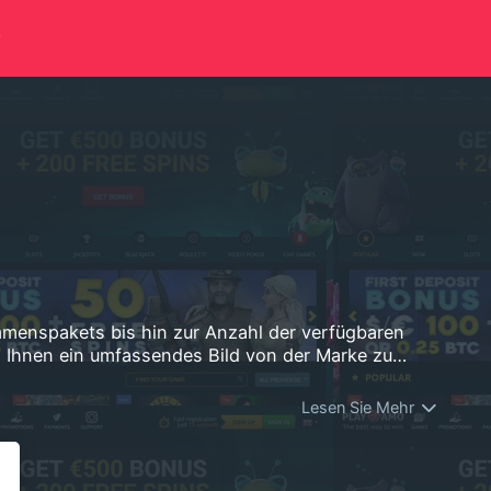
mmenspakets bis hin zur Anzahl der verfügbaren
um Ihnen ein umfassendes Bild von der Marke zu
Lesen Sie Mehr