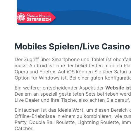
Mobiles Spielen/Live Casino
Der Zugriff über Smartphone und Tablet ist ebenfa
muss. Android ist eine der beliebtesten mobilen 
Opera und Firefox. Auf iOS können Sie über Safari 
Option für Windows ist. Bei einer guten Konfiguratio
Ein weiterer entscheidender Aspekt der
Website ist
Dealern an speziell gestalteten Sets betrieben wer
Live Dealer und ihre Tische, also achten Sie darauf,
Eintauchen ist das ideale Wort, um diesen Bereich d
Offline-Erlebnisse in einem zu kombinieren, wie zum 
Party, Double Ball Roulette, Lightning Roulette, Im
Catcher.